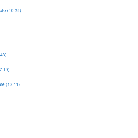
uto (10:28)
:48)
7:19)
se (12:41)