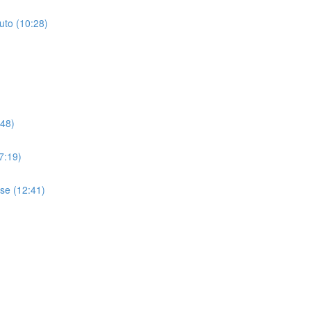
uto (10:28)
:48)
7:19)
se (12:41)