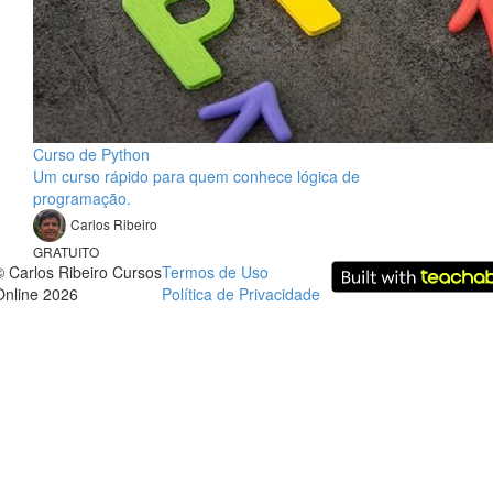
Curso de Python
Um curso rápido para quem conhece lógica de
programação.
Carlos Ribeiro
GRATUITO
© Carlos Ribeiro Cursos
Termos de Uso
Online 2026
Política de Privacidade